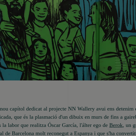
nou capítol dedicat al projecte NN Wallery avui ens detenim e
icada, que és la plasmació d'un dibuix en murs de fins a gair
 la labor que realitza Óscar García, l'álter ego de
Berok
, un g
al de Barcelona molt reconegut a Espanya i que s'ha convertit