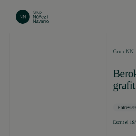
Grup NN ·
Berok
grafit
Entrevist
Escrit el 19