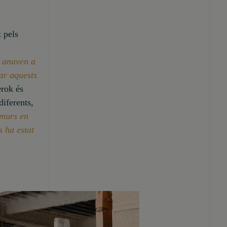
t pels
s anaven a
mar aquests
erok és
diferents,
 murs en
s ha estat