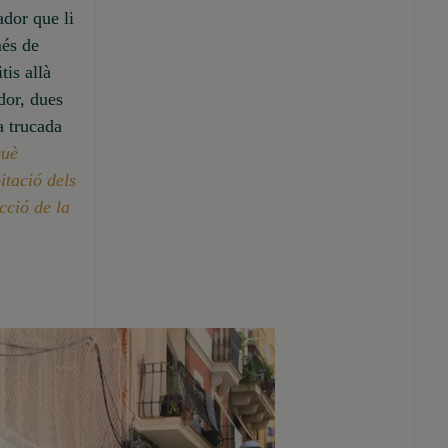
ador que li
més de
tis allà
dor, dues
a trucada
què
itació dels
cció de la