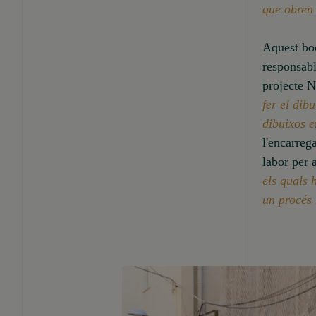
que obren 
Aquest boc
responsab
projecte 
fer el dib
dibuixos e
l'encarreg
labor per 
els quals 
un procés 