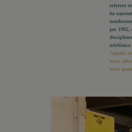
referent e
ha suposat
nombroses 
per 1992, 
discipline
telefònica
l'ajudés a
nens, dibu
mare quan 