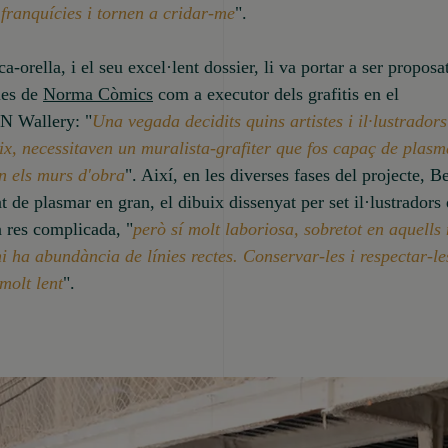
franquícies i tornen a cridar-me
".
a-orella, i el seu excel·lent dossier, li va portar a ser proposa
les de
Norma Còmics
com a executor dels grafitis en el
NN Wallery: "
Una vegada decidits quins artistes i il·lustrador
uix, necessitaven un muralista-grafiter que fos capaç de plas
n els murs d'obra
". Així, en les diverses fases del projecte, B
at de plasmar en gran, el dibuix dissenyat per set il·lustradors 
a res complicada, "
però sí molt laboriosa, sobretot en aquells
hi ha abundància de línies rectes. Conservar-les i respectar-le
molt lent
".