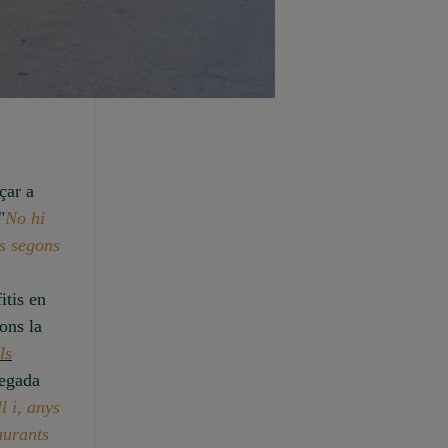
çar a
"
No hi
ts segons
itis en
gons la
ls
vegada
l i, anys
aurants