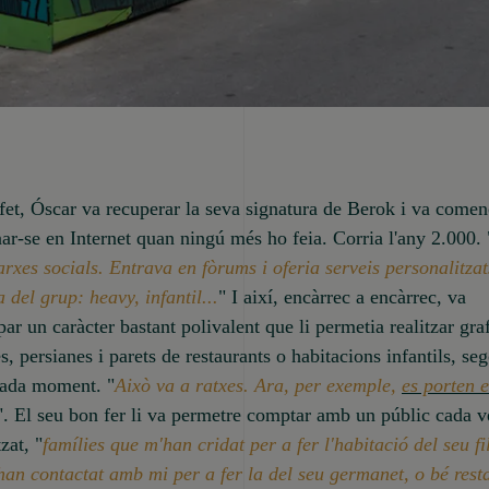
l fet, Óscar va recuperar la seva signatura de Berok i va comen
r-se en Internet quan ningú més ho feia. Corria l'any 2.000. 
arxes socials. Entrava en fòrums i oferia serveis personalitza
 del grup: heavy, infantil...
" I així, encàrrec a encàrrec, va
ar un caràcter bastant polivalent que li permetia realitzar graf
s, persianes i parets de restaurants o habitacions infantils, se
ada moment. "
Això va a ratxes. Ara, per exemple,
es porten e
". El seu bon fer li va permetre comptar amb un públic cada 
zat, "
famílies que m'han cridat per a fer l'habitació del seu fil
han contactat amb mi per a fer la del seu germanet, o bé rest