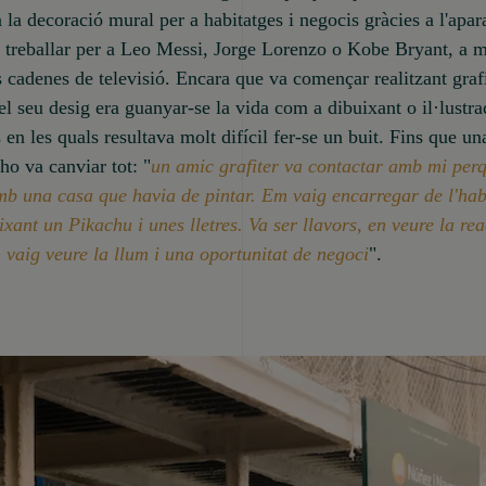
n la decoració mural per a habitatges i negocis gràcies a l'apar
 treballar per a Leo Messi, Jorge Lorenzo o Kobe Bryant, a 
cadenes de televisió. Encara que va començar realitzant grafi
el seu desig era guanyar-se la vida com a dibuixant o il·lustra
s en les quals resultava molt difícil fer-se un buit. Fins que un
 ho va canviar tot: "
un amic grafiter va contactar amb mi per
mb una casa que havia de pintar. Em vaig encarregar de l'hab
ixant un Pikachu i unes lletres. Va ser llavors, en veure la rea
vaig veure la llum i una oportunitat de negoci
".