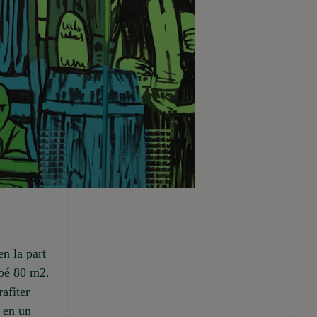
n la part
ebé 80 m2.
rafiter
 en un