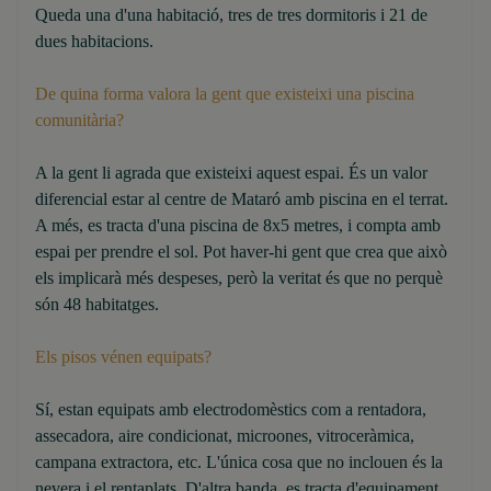
Queda una d'una habitació, tres de tres dormitoris i 21 de
dues habitacions.
De quina forma valora la gent que existeixi una piscina
comunitària?
A la gent li agrada que existeixi aquest espai. És un valor
diferencial estar al centre de Mataró amb piscina en el terrat.
A més, es tracta d'una piscina de 8x5 metres, i compta amb
espai per prendre el sol. Pot haver-hi gent que crea que això
els implicarà més despeses, però la veritat és que no perquè
són 48 habitatges.
Els pisos vénen equipats?
Sí, estan equipats amb electrodomèstics com a rentadora,
assecadora, aire condicionat, microones, vitroceràmica,
campana extractora, etc. L'única cosa que no inclouen és la
nevera i el rentaplats. D'altra banda, es tracta d'equipament