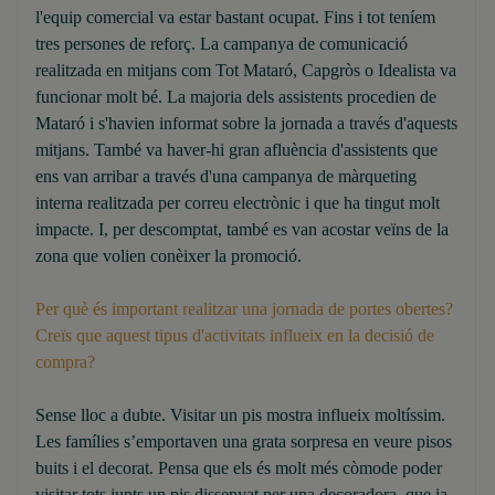
l'equip comercial va estar bastant ocupat. Fins i tot teníem
tres persones de reforç. La campanya de comunicació
realitzada en mitjans com Tot Mataró, Capgròs o Idealista va
funcionar molt bé. La majoria dels assistents procedien de
Mataró i s'havien informat sobre la jornada a través d'aquests
mitjans. També va haver-hi gran afluència d'assistents que
ens van arribar a través d'una campanya de màrqueting
interna realitzada per correu electrònic i que ha tingut molt
impacte. I, per descomptat, també es van acostar veïns de la
zona que volien conèixer la promoció.
Per què és important realitzar una jornada de portes obertes?
Creïs que aquest tipus d'activitats influeix en la decisió de
compra?
Sense lloc a dubte. Visitar un pis mostra influeix moltíssim.
Les famílies s’emportaven una grata sorpresa en veure pisos
buits i el decorat. Pensa que els és molt més còmode poder
visitar tots junts un pis dissenyat per una decoradora, que ja