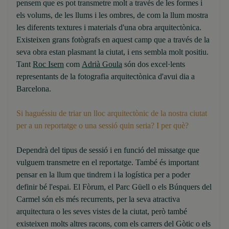
pensem que es pot transmetre molt a través de les formes i
els volums, de les llums i les ombres, de com la llum mostra
les diferents textures i materials d'una obra arquitectònica.
Existeixen grans fotògrafs en aquest camp que a través de la
seva obra estan plasmant la ciutat, i ens sembla molt positiu.
Tant
Roc Isern
com
Adrià Goula
són dos excel·lents
representants de la fotografia arquitectònica d'avui dia a
Barcelona.
Si haguéssiu de triar un lloc arquitectònic de la nostra ciutat
per a un reportatge o una sessió quin seria? I per què?
Dependrà del tipus de sessió i en funció del missatge que
vulguem transmetre en el reportatge. També és important
pensar en la llum que tindrem i la logística per a poder
definir bé l'espai. El Fòrum, el Parc Güell o els Búnquers del
Carmel són els més recurrents, per la seva atractiva
arquitectura o les seves vistes de la ciutat, però també
existeixen molts altres racons, com els carrers del Gòtic o els