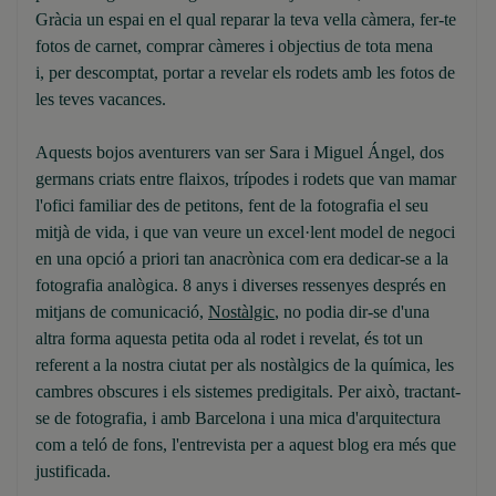
Gràcia un espai en el qual reparar la teva vella càmera, fer-te
fotos de carnet, comprar càmeres i objectius de tota mena
i, per descomptat, portar a revelar els rodets amb les fotos de
les teves vacances.
Aquests bojos aventurers van ser Sara i Miguel Ángel, dos
germans criats entre flaixos, trípodes i rodets que van mamar
l'ofici familiar des de petitons, fent de la fotografia el seu
mitjà de vida, i que van veure un excel·lent model de negoci
en una opció a priori tan anacrònica com era dedicar-se a la
fotografia analògica. 8 anys i diverses ressenyes després en
mitjans de comunicació,
Nostàlgic
, no podia dir-se d'una
altra forma aquesta petita oda al rodet i revelat, és tot un
referent a la nostra ciutat per als nostàlgics de la química, les
cambres obscures i els sistemes predigitals. Per això, tractant-
se de fotografia, i amb Barcelona i una mica d'arquitectura
com a teló de fons, l'entrevista per a aquest blog era més que
justificada.