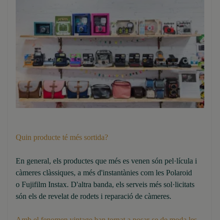
Quin producte té més sortida?
En general, els productes que més es venen són pel·lícula i
càmeres clàssiques, a més d'instantànies com les Polaroid
o Fujifilm Instax. D'altra banda, els serveis més sol·licitats
són els de revelat de rodets i reparació de càmeres.
Amb el fenomen vintage han tornat a posar-se de moda les