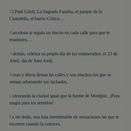
E
l Park Güell, La Sagrada Familia, el parque de la
Ciutadella, el barrio Gótico…
B
arcelona te regala un rincón en cada calle para que te
enamores…
A
demás, celebra su propio día de los enamorados, el 23 de
Abril, día de Sant Jordi.
R
osas y libros llenan las calles y son muchos los que se
suman adornando sus fachadas,
C
oloreando la ciudad igual que la fuente de Montjüic. ¡Pura
magia para los sentidos!
E
s sin duda, una lista interminable de sensaciones las que te
recorren cuando la conoces.