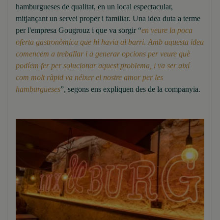
hamburgueses de qualitat, en un local espectacular,
mitjançant un servei proper i familiar. Una idea duta a terme
per l'empresa Gougrouz i que va sorgir “
en veure la poca
oferta gastronòmica que hi havia al barri. Amb aquesta idea
comencem a treballar i a generar opcions per veure què
podíem fer per solucionar aquest problema, i va ser així
com molt ràpid va néixer el nostre amor per les
hamburgueses
”, segons ens expliquen des de la companyia.