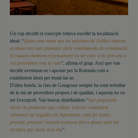
Un cop decidit el concepte faltava escollir la localització
ideal: “
Quan vam veure que les reformes de l'edifici estaven
acabant ens vam plantejar obrir establiments de restauració.
En aquest moment el pensament va ser clar: o ho fem ara o
ens penedirem tota la vida
”, afirma el grup. Així que van
decidir aventurar-se i apostar per la Rotonda com a
establiment idoni per instal·lar-se.
D'altra banda, la clau de Gougrouz sempre ha estat treballar
de la mà de proveïdors propers i de qualitat, i aquesta no va
ser l'excepció. Van buscar distribuïdors “
que poguessin
oferir els productes que volíem. Llavors combinem
centenars de vegades els ingredients, vam fer tastos,
provant, provant i tornant a provar fins a donar amb les
receptes que usem avui dia
”.