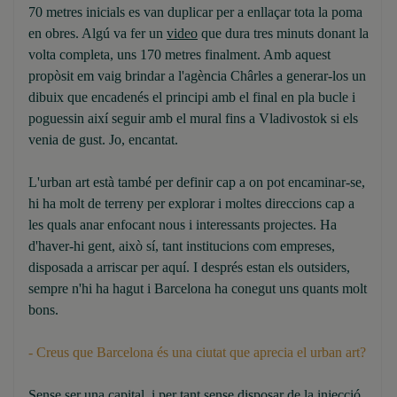
70 metres inicials es van duplicar per a enllaçar tota la poma
en obres. Algú va fer un
video
que dura tres minuts donant la
volta completa, uns 170 metres finalment. Amb aquest
propòsit em vaig brindar a l'agència Chârles a generar-los un
dibuix que encadenés el principi amb el final en pla bucle i
poguessin així seguir amb el mural fins a Vladivostok si els
venia de gust. Jo, encantat.
L'urban art està també per definir cap a on pot encaminar-se,
hi ha molt de terreny per explorar i moltes direccions cap a
les quals anar enfocant nous i interessants projectes. Ha
d'haver-hi gent, això sí, tant institucions com empreses,
disposada a arriscar per aquí. I després estan els outsiders,
sempre n'hi ha hagut i Barcelona ha conegut uns quants molt
bons.
- Creus que Barcelona és una ciutat que aprecia el urban art?
Sense ser una capital, i per tant sense disposar de la injecció