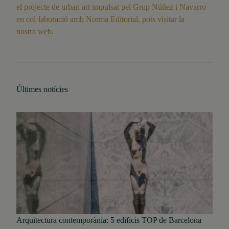
el projecte de urban art impulsat pel Grup Núñez i Navarro
en col·laboració amb Norma Editorial, pots visitar la
nostra
web
.
Últimes notícies
Arquitectura contemporània: 5 edificis TOP de Barcelona