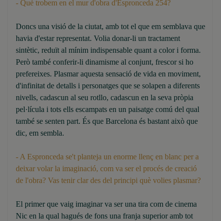
- Què trobem en el mur d'obra d'Espronceda 254?
Doncs una visió de la ciutat, amb tot el que em semblava que
havia d'estar representat. Volia donar-li un tractament
sintètic, reduït al mínim indispensable quant a color i forma.
Però també conferir-li dinamisme al conjunt, frescor si ho
prefereixes. Plasmar aquesta sensació de vida en moviment,
d'infinitat de detalls i personatges que se solapen a diferents
nivells, cadascun al seu rotllo, cadascun en la seva pròpia
pel·lícula i tots ells escampats en un paisatge comú del qual
també se senten part. És que Barcelona és bastant això que
dic, em sembla.
- A Espronceda se't planteja un enorme llenç en blanc per a
deixar volar la imaginació, com va ser el procés de creació
de l'obra? Vas tenir clar des del principi què volies plasmar?
El primer que vaig imaginar va ser una tira com de cinema
Nic en la qual hagués de fons una franja superior amb tot