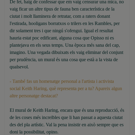
De fet, haig de confessar que em vaig censurar una mica, no
vaig ficar un altre tipus de fauna ben característica de la
ciutat i molt llaminera de retratar, com a raters donant
l'estirada, hooligans borratxos o trilers en les Rambles, per
dir solament tres i que ningú s'ofengui. Igual el resultat
hauria estat poc edificant, alguna cosa que Opisso ni es
plantejava en els seus temps. Una època més sana del cap,
imagino. Una vegada dibuixats els vaig eliminar del conjunt
per prudència, un mural és una cosa que està a la vista de
qualsevol.
- També fas un homenatge personal a l'artista i activista
social Keith Haring, què representa per a tu? Apareix algun
altre personatge destacat?
El mural de Keith Haring, encara que és una reproducció, és
de les coses més increïbles que li han passat a aquesta ciutat
des del pla artístic. Val la pena insistir en això sempre que es
doni la possibilitat, opino.