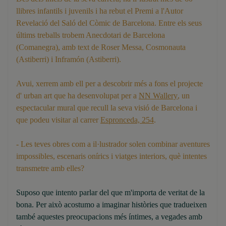
llibres infantils i juvenils i ha rebut el Premi a l'Autor
Revelació del Saló del Còmic de Barcelona. Entre els seus
últims treballs trobem Anecdotari de Barcelona
(Comanegra), amb text de Roser Messa, Cosmonauta
(Astiberri) i Inframón (Astiberri).
Avui, xerrem amb ell per a descobrir més a fons el projecte
d' urban art que ha desenvolupat per a
NN Wallery
, un
espectacular mural que recull la seva visió de Barcelona i
que podeu visitar al carrer
Espronceda, 254
.
- Les teves obres com a il·lustrador solen combinar aventures
impossibles, escenaris onírics i viatges interiors, què intentes
transmetre amb elles?
Suposo que intento parlar del que m'importa de veritat de la
bona. Per això acostumo a imaginar històries que tradueixen
també aquestes preocupacions més íntimes, a vegades amb