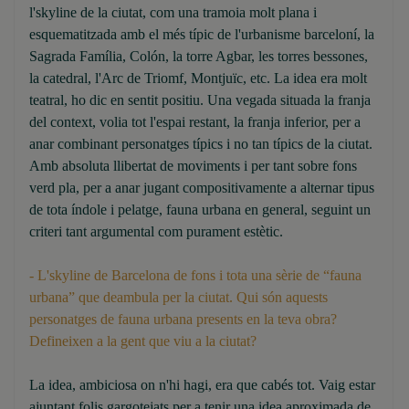
l'skyline de la ciutat, com una tramoia molt plana i
esquematitzada amb el més típic de l'urbanisme barceloní, la
Sagrada Família, Colón, la torre Agbar, les torres bessones,
la catedral, l'Arc de Triomf, Montjuïc, etc. La idea era molt
teatral, ho dic en sentit positiu. Una vegada situada la franja
del context, volia tot l'espai restant, la franja inferior, per a
anar combinant personatges típics i no tan típics de la ciutat.
Amb absoluta llibertat de moviments i per tant sobre fons
verd pla, per a anar jugant compositivamente a alternar tipus
de tota índole i pelatge, fauna urbana en general, seguint un
criteri tant argumental com purament estètic.
- L'skyline de Barcelona de fons i tota una sèrie de “fauna
urbana” que deambula per la ciutat. Qui són aquests
personatges de fauna urbana presents en la teva obra?
Defineixen a la gent que viu a la ciutat?
La idea, ambiciosa on n'hi hagi, era que cabés tot. Vaig estar
ajuntant folis gargotejats per a tenir una idea aproximada de