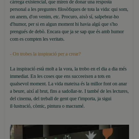
càrrega existencial, que miren de donar una resposta
personal a les preguntes filosòfiques de tota la vida: qui som,
on anem, d'on venim, etc. Procuro, això sí, salpebrar-ho
d'humor, per si en algun moment hi havia algú que s'ho
prengués de debò. Encara que ja se sap que és amb humor
com es compten les veritats.
- On trobes la inspiració per a crear?
La inspiració està molt a la vora, la trobo en el dia a dia més
immediat. En les coses que ens succeeixen a tots en
qualsevol moment. La vida mateixa és la millor font on anar
a beure, així al brut, fins a sadollar-te. I també de les lectures,
del cinema, del treball de gent que t'importa, ja sigui
il·lustració, còmic, pintura o macramé.