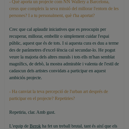
- Què aporta un projecte com NN Wallery a Barcelona,
creus que compleix la seva missió del millorar l'entorn de les
persones? I a tu personalment, què t'ha aportat?
Crec que cal aplaudir iniciatives que es preocupin per
recuperar, millorar, embellir o simplement cuidar l'espai
públic, aquest que és de tots. I si aquesta cura es duu a terme
des de paràmetres d'excel·lència cal secundar-lo. He pogut
veure la majoria dels altres murals i tots ells m'han semblat
magnífics, de debò, la mostra admirable i valenta de l'estil de
cadascun dels artistes convidats a participar en aquest
ambiciós projecte.
- Ha canviat la teva percepció de l'urban art després de
participar en el projecte? Repetiries?
Repetiria, clar. Amb gust.
L'equip de
Berok
ha fet un treball brutal, tant és així que els