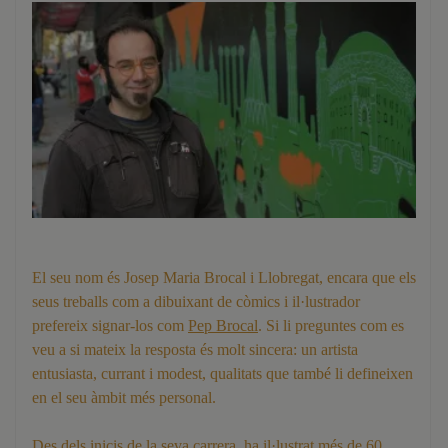
El seu nom és Josep Maria Brocal i Llobregat, encara que els
seus treballs com a dibuixant de còmics i il·lustrador
prefereix signar-los com
Pep Brocal
. Si li preguntes com es
veu a si mateix la resposta és molt sincera: un artista
entusiasta, currant i modest, qualitats que també li defineixen
en el seu àmbit més personal.
Des dels inicis de la seva carrera, ha il·lustrat més de 60