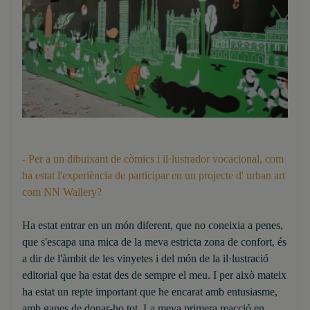
- Per a un dibuixant de còmics i il·lustrador vocacional, com
ha estat l'experiència de participar en un projecte d' urban art
com NN Wallery?
Ha estat entrar en un món diferent, que no coneixia a penes,
que s'escapa una mica de la meva estricta zona de confort, és
a dir de l'àmbit de les vinyetes i del món de la il·lustració
editorial que ha estat des de sempre el meu. I per això mateix
ha estat un repte important que he encarat amb entusiasme,
amb ganes de donar-ho tot. La meva primera reacció en