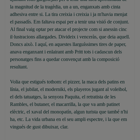
la magnitud de la tragèdia, un a un, enganxats amb cinta
adhesiva entre si. La tira creixia i creixia i ja m'havia menjat
el passadís. Em faltava espai per a tenir una visió de conjunt.
Al final vaig optar per atacar el projecte com si anessin cinc
il·lustracions allargades. Divideix i venceràs, que deia aquell.
Doncs això. I aquí, en aquestes llarguíssimes tires de paper,
anava enganxant i enlairant amb Pritt tots i cadascun dels
personatges fins a quedar convençut amb la composició
resultant.
Volia que estigués tothom: el pizzer, la maca dels patins en
línia, el jubilat, el moderniki, els playeros jugant al voleibol,
el dels tatuatges, la senyora Paquita, el retratista de les
Rambles, el butaner, el macarrilla, la que va amb patinet
elèctric, el xaval del monopatín, algun turista que també n'hi
ha, etc. La vida urbana en el seu ampli espectre, i la que em
vingués de gust dibuixar, clar.