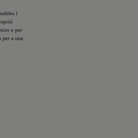
ssibles i
 opció
nces o per
a per a una