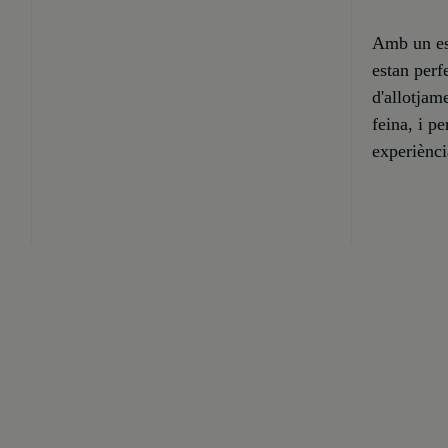
Amb un est
estan perf
d'allotjam
feina, i p
experiènci