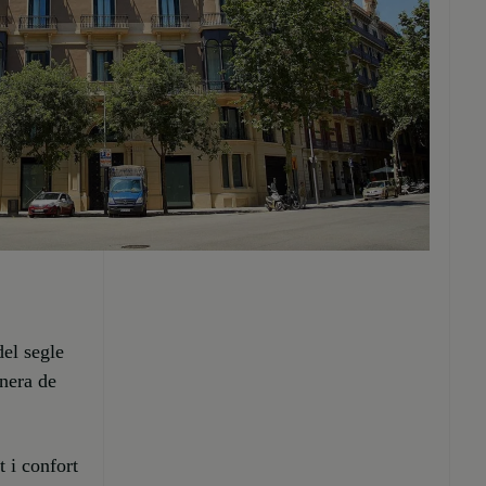
del segle
nera de
t i confort