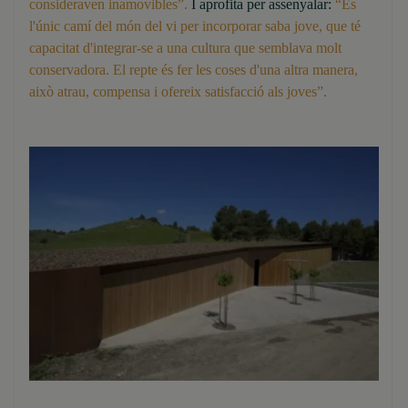
consideraven inamovibles”.
I aprofita per assenyalar:
“És
l'únic camí del món del vi per incorporar saba jove, que té
capacitat d'integrar-se a una cultura que semblava molt
conservadora. El repte és fer les coses d'una altra manera,
això atrau, compensa i ofereix satisfacció als joves”.