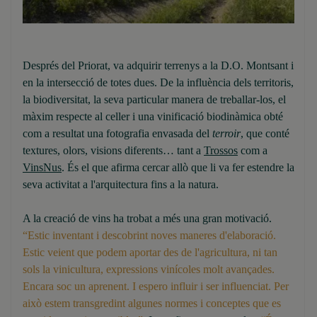
Després del Priorat, va adquirir terrenys a la D.O. Montsant i
en la intersecció de totes dues. De la influència dels territoris,
la biodiversitat, la seva particular manera de treballar-los, el
màxim respecte al celler i una vinificació biodinàmica obté
com a resultat una fotografia envasada del
terroir
, que conté
textures, olors, visions diferents… tant a
Trossos
com a
VinsNus
. És el que afirma cercar allò que li va fer estendre la
seva activitat a l'arquitectura fins a la natura.
A la creació de vins ha trobat a més una gran motivació.
“Estic inventant i descobrint noves maneres d'elaboració.
Estic veient que podem aportar des de l'agricultura, ni tan
sols la vinicultura, expressions vinícoles molt avançades.
Encara soc un aprenent. I espero influir i ser influenciat. Per
això estem transgredint algunes normes i conceptes que es