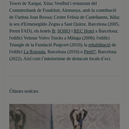
Tower de Xangai, Xina; Vestíbul i restaurant del
Commerzbank de Frankfurt, Alemanya, amb la contribució
de l?artista Joan Brossa; Centre Felisia de Castellaneta, Itàlia;
la seu d'Ermenegildo Zegna a Sant Quirze, Barcelona (2005,
Premi FAD), els hotels
B
;
SOHO
i
REC Hotel
a Barcelona;
l'edifici Veinsur Volvo Trucks a Màlaga (2008); l'edifici
Triangle de la Fundació Puigvert (2010); la
rehabilitació
de
l'edifici
La Rotonda
, Barcelona (2016) o
Pier07
, Barcelona
(2022). Així com l´interiorisme de destacats locals d´oci.
Últimes notícies