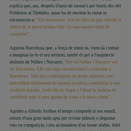
explica que, ara, després d'anys de moure's per barris des del
Poblenou al Tibidabo, quan ha de mostrar la ciutat se
circumscriu a:
“Els restaurants. Són les illes on puc obtenir la
síntesi de la meva lectura vital i és una manera bella de
compartir”.
Aquesta Barcelona que, a força de mirar-la, viure-la i tornar
a imaginar-la és el seu territori, també és per a l'arquitecte
sinònim de Núñez i Navarro:
“Per mi Núñez i Navarro vol
dir Barcelona. Ells van triar circumscriure's a treballar a
Barcelona. Tots dos combreguem en molts aspectes i ens
hem influït mútuament de manera positiva, contribuint a una
evolució notable. Amb ells he tingut a l'abast la manera de
contribuir amb el meu granet de sorra a la meva ciutat”.
Agraïm a Alfredo Arribas el temps compartit al seu estudi,
entorn d'una gran taula apta per revisar plànols o degustar
vins en companyia, i ens acomiadem d'un home afable, fidel