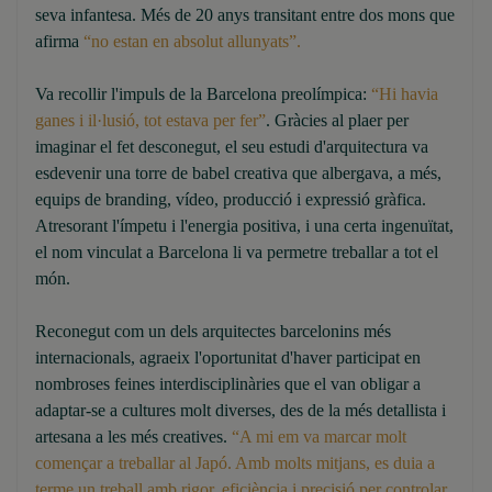
seva infantesa. Més de 20 anys transitant entre dos mons que
afirma
“no estan en absolut allunyats”.
Va recollir l'impuls de la Barcelona preolímpica:
“Hi havia
ganes i il·lusió, tot estava per fer”
. Gràcies al plaer per
imaginar el fet desconegut, el seu estudi d'arquitectura va
esdevenir una torre de babel creativa que albergava, a més,
equips de branding, vídeo, producció i expressió gràfica.
Atresorant l'ímpetu i l'energia positiva, i una certa ingenuïtat,
el nom vinculat a Barcelona li va permetre treballar a tot el
món.
Reconegut com un dels arquitectes barcelonins més
internacionals, agraeix l'oportunitat d'haver participat en
nombroses feines interdisciplinàries que el van obligar a
adaptar-se a cultures molt diverses, des de la més detallista i
artesana a les més creatives.
“A mi em va marcar molt
començar a treballar al Japó. Amb molts mitjans, es duia a
terme un treball amb rigor, eficiència i precisió per controlar