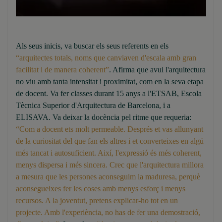
Als seus inicis, va buscar els seus referents en els
“arquitectes totals, noms que canviaven d'escala amb gran
facilitat i de manera coherent”
. Afirma que avui l'arquitectura
no viu amb tanta intensitat i proximitat, com en la seva etapa
de docent. Va fer classes durant 15 anys a l'ETSAB, Escola
Tècnica Superior d'Arquitectura de Barcelona, i a
ELISAVA. Va deixar la docència pel ritme que requeria:
“Com a docent ets molt permeable. Després et vas allunyant
de la curiositat del que fan els altres i et converteixes en algú
més tancat i autosuficient. Així, l'expressió és més coherent,
menys dispersa i més sincera. Crec que l'arquitectura millora
a mesura que les persones aconseguim la maduresa, perquè
aconsegueixes fer les coses amb menys esforç i menys
recursos. A la joventut, pretens explicar-ho tot en un
projecte. Amb l'experiència, no has de fer una demostració,