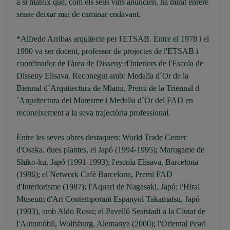
a si mateix que, com els seus vins anuncien, ha mirat enrere
sense deixar mai de caminar endavant.
*Alfredo Arribas arquitecte per l'ETSAB. Entre el 1978 i el
1990 va ser docent, professor de projectes de l'ETSAB i
coordinador de l'àrea de Disseny d'Interiors de l'Escola de
Disseny Elisava. Reconegut amb: Medalla d´Or de la
Biennal d´Arquitectura de Miami, Premi de la Triennal d
´Arquitectura del Maresme i Medalla d´Or del FAD en
reconeixement a la seva trajectòria professional.
Entre les seves obres destaquen: World Trade Center
d'Osaka, dues plantes, el Japó (1994-1995); Marugame de
Shiko-ku, Japó (1991-1993); l'escola Elisava, Barcelona
(1986); el Network Cafè Barcelona, Premi FAD
d'Interiorisme (1987); l'Aquari de Nagasaki, Japó; l'Hirai
Museum d'Art Contemporani Espanyol Takamatsu, Japó
(1993), amb Aldo Rossi; el Pavelló Seatstadt a la Ciutat de
l'Automòbil, Wolfsburg, Alemanya (2000); l'Oriental Pearl