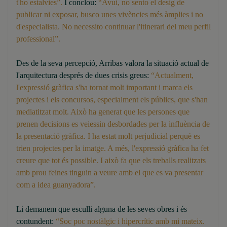
t'ho estalvies”.
I conclou:
“Avui, no sento el desig de
publicar ni exposar, busco unes vivències més àmplies i no
d'especialista. No necessito continuar l'itinerari del meu perfil
professional”.
Des de la seva percepció, Arribas valora la situació actual de
l'arquitectura després de dues crisis greus:
“Actualment,
l'expressió gràfica s'ha tornat molt important i marca els
projectes i els concursos, especialment els públics, que s'han
mediatitzat molt. Això ha generat que les persones que
prenen decisions es veiessin desbordades per la influència de
la presentació gràfica. I ha estat molt perjudicial perquè es
trien projectes per la imatge. A més, l'expressió gràfica ha fet
creure que tot és possible. I això fa que els treballs realitzats
amb prou feines tinguin a veure amb el que es va presentar
com a idea guanyadora”.
Li demanem que esculli alguna de les seves obres i és
contundent:
“Soc poc nostàlgic i hipercrític amb mi mateix.