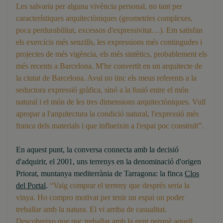
Les salvaria per alguna vivència personal, no tant per
característiques arquitectòniques (geometries complexes,
poca perdurabilitat, excessos d'expressivitat…). Em satisfan
els exercicis més senzills, les expressions més contingudes i
projectes de més vigència, els més sintètics, probablement els
més recents a Barcelona. M'he convertit en un arquitecte de
la ciutat de Barcelona. Avui no tinc els meus referents a la
seductora expressió gràfica, sinó a la fusió entre el món
natural i el món de les tres dimensions arquitectòniques. Vull
apropar a l'arquitectura la condició natural, l'expressió més
franca dels materials i que influeixin a l'espai poc construït”.
En aquest punt, la conversa connecta amb la decisió
d'adquirir, el 2001, uns terrenys en la denominació d'origen
Priorat, muntanya mediterrània de Tarragona: la finca
Clos
del Portal
.
“Vaig comprar el terreny que després seria la
vinya. Ho compro motivat per tenir un espai on poder
treballar amb la natura. El vi arriba de casualitat.
Descobreixo que puc treballar amb la gent perquè aquell