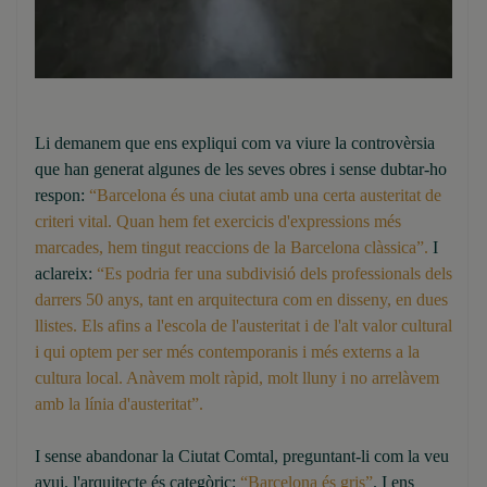
Li demanem que ens expliqui com va viure la controvèrsia
que han generat algunes de les seves obres i sense dubtar-ho
respon:
“Barcelona és una ciutat amb una certa austeritat de
criteri vital. Quan hem fet exercicis d'expressions més
marcades, hem tingut reaccions de la Barcelona clàssica”.
I
aclareix:
“Es podria fer una subdivisió dels professionals dels
darrers 50 anys, tant en arquitectura com en disseny, en dues
llistes. Els afins a l'escola de l'austeritat i de l'alt valor cultural
i qui optem per ser més contemporanis i més externs a la
cultura local. Anàvem molt ràpid, molt lluny i no arrelàvem
amb la línia d'austeritat”.
I sense abandonar la Ciutat Comtal, preguntant-li com la veu
avui, l'arquitecte és categòric:
“Barcelona és gris”
. I ens