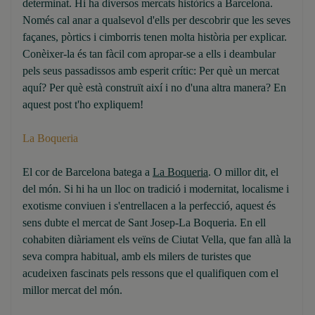
determinat. Hi ha diversos mercats històrics a Barcelona.
Només cal anar a qualsevol d'ells per descobrir que les seves
façanes, pòrtics i cimborris tenen molta història per explicar.
Conèixer-la és tan fàcil com apropar-se a ells i deambular
pels seus passadissos amb esperit crític: Per què un mercat
aquí? Per què està construït així i no d'una altra manera? En
aquest post t'ho expliquem!
La Boqueria
El cor de Barcelona batega a
La Boqueria
. O millor dit, el
del món. Si hi ha un lloc on tradició i modernitat, localisme i
exotisme conviuen i s'entrellacen a la perfecció, aquest és
sens dubte el mercat de Sant Josep-La Boqueria. En ell
cohabiten diàriament els veïns de Ciutat Vella, que fan allà la
seva compra habitual, amb els milers de turistes que
acudeixen fascinats pels ressons que el qualifiquen com el
millor mercat del món.