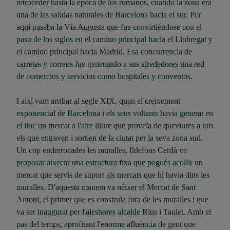
retroceder hasta la época de los romanos, cuando la zona era
una de las salidas naturales de Barcelona hacia el sur. Por
aquí pasaba la Vía Augusta que fue convirtiéndose con el
paso de los siglos en el camino principal hacia el Llobregat y
el camino principal hacia Madrid. Esa concurrencia de
carretas y correos fue generando a sus alrededores una red
de comercios y servicios como hospitales y conventos.
I així vam arribar al segle XIX, quan el creixement
exponencial de Barcelona i els seus voltants havia generat en
el lloc un mercat a l'aire lliure que proveïa de queviures a tots
els que entraven i sortien de la ciutat per la seva zona sud.
Un cop enderrocades les muralles, Ildefons Cerdà va
proposar aixecar una estructura fixa que pogués acollir un
mercat que servís de suport als mercats que hi havia dins les
muralles. D'aquesta manera va néixer el Mercat de Sant
Antoni, el primer que es construïa fora de les muralles i que
va ser inaugurat per l'aleshores alcalde Rius i Taulet. Amb el
pas del temps, aprofitant l'enorme afluència de gent que