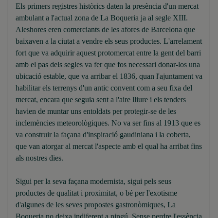
Els primers registres històrics daten la presència d'un mercat
ambulant a l'actual zona de La Boqueria ja al segle XIII.
Aleshores eren comerciants de les afores de Barcelona que
baixaven a la ciutat a vendre els seus productes. L'arrelament
fort que va adquirir aquest protomercat entre la gent del barri
amb el pas dels segles va fer que fos necessari donar-los una
ubicació estable, que va arribar el 1836, quan l'ajuntament va
habilitar els terrenys d'un antic convent com a seu fixa del
mercat, encara que seguia sent a l'aire lliure i els tenders
havien de muntar uns entoldats per protegir-se de les
inclemències meteorològiques. No va ser fins al 1913 que es
va construir la façana d'inspiració gaudiniana i la coberta,
que van atorgar al mercat l'aspecte amb el qual ha arribat fins
als nostres dies.
Sigui per la seva façana modernista, sigui pels seus
productes de qualitat i proximitat, o bé per l'exotisme
d'algunes de les seves propostes gastronòmiques, La
Boqueria no deixa indiferent a ningú. Sense perdre l'essència