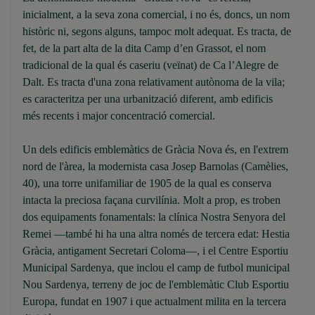
inicialment, a la seva zona comercial, i no és, doncs, un nom
històric ni, segons alguns, tampoc molt adequat. Es tracta, de
fet, de la part alta de la dita Camp d’en Grassot, el nom
tradicional de la qual és caseriu (veïnat) de Ca l’Alegre de
Dalt. Es tracta d'una zona relativament autònoma de la vila;
es caracteritza per una urbanització diferent, amb edificis
més recents i major concentració comercial.
Un dels edificis emblemàtics de Gràcia Nova és, en l'extrem
nord de l'àrea, la modernista casa Josep Barnolas (Camèlies,
40), una torre unifamiliar de 1905 de la qual es conserva
intacta la preciosa façana curvilínia. Molt a prop, es troben
dos equipaments fonamentals: la clínica Nostra Senyora del
Remei —també hi ha una altra només de tercera edat: Hestia
Gràcia, antigament Secretari Coloma—, i el Centre Esportiu
Municipal Sardenya, que inclou el camp de futbol municipal
Nou Sardenya, terreny de joc de l'emblemàtic Club Esportiu
Europa, fundat en 1907 i que actualment milita en la tercera