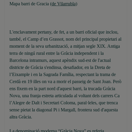
Mapa barri de Gracia
(de Vilarrubla)
L'enclavament pertany, de fet, a un barri oficial que inclou,
també, el Camp d’en Grassot, nom del principal propietari al
moment de la seva urbanització, a mitjan segle XIX. Antiga
terra de ningú rural entre la Gràcia independent i la
Barcelona intramurs, aquest apèndix sud-est de l'actual
districte de Gràcia s'endinsa, desafiador, en la Dreta de
l’Eixample i en la Sagrada Família, respectant la trama de
Cerdà en 19 illes on va a morir el passeig de Sant Joan. Però
ens fixem en la part nord d'aquest barri, la trucada Gràcia
Nova, una franja estreta articulada al voltant dels carrers Ca
l’Alegre de Dalt i Secretari Coloma, paral·leles, que trenca
sense pietat la diagonal Pi i Margall, frontera sud d'aquesta
altra Gràcia.
La denominació moderna “Gràcia Nova” es referia,