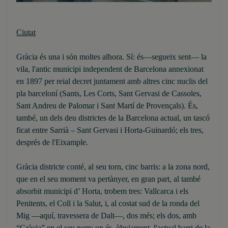
Ciutat
Gràcia és una i són moltes alhora. Sí: és—segueix sent— la
vila, l'antic municipi independent de Barcelona annexionat
en 1897 per reial decret juntament amb altres cinc nuclis del
pla barceloní (Sants, Les Corts, Sant Gervasi de Cassoles,
Sant Andreu de Palomar i Sant Martí de Provençals). És,
també, un dels deu districtes de la Barcelona actual, un tascó
ficat entre Sarrià – Sant Gervasi i Horta-Guinardó; els tres,
després de l'Eixample.
Gràcia districte conté, al seu torn, cinc barris: a la zona nord,
que en el seu moment va pertànyer, en gran part, al també
absorbit municipi d’ Horta, trobem tres: Vallcarca i els
Penitents, el Coll i la Salut, i, al costat sud de la ronda del
Mig —aquí, travessera de Dalt—, dos més; els dos, amb
“Gràcia” en el seu nom: un és, òbviament, l'actual barri de la