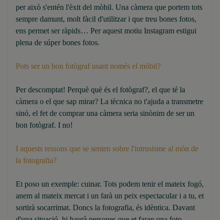
per això s'entén l'èxit del mòbil. Una càmera que portem tots
sempre damunt, molt fàcil d'utilitzar i que treu bones fotos,
ens permet ser ràpids… Per aquest motiu Instagram estigui
plena de súper bones fotos.
Pots ser un bon fotògraf usant només el mòbil?
Per descomptat! Perquè què és el fotògraf?, el que té la
càmera o el que sap mirar? La tècnica no t'ajuda a transmetre
sinó, el fet de comprar una càmera seria sinònim de ser un
bon fotògraf. I no!
I aquests ressons que se senten sobre l'intrusisme al món de
la fotografia?
Et poso un exemple: cuinar. Tots podem tenir el mateix fogó,
anem al mateix mercat i un farà un peix espectacular i a tu, et
sortirà socarrimat. Doncs la fotografia, és idèntica. Davant
d'una situació, hi haurà persones que et faran una foto