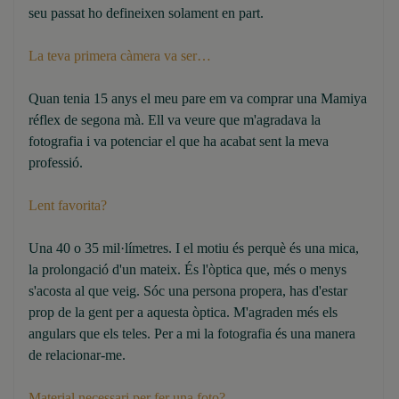
seu passat ho defineixen solament en part.
La teva primera càmera va ser…
Quan tenia 15 anys el meu pare em va comprar una Mamiya
réflex de segona mà. Ell va veure que m'agradava la
fotografia i va potenciar el que ha acabat sent la meva
professió.
Lent favorita?
Una 40 o 35 mil·límetres. I el motiu és perquè és una mica,
la prolongació d'un mateix. És l'òptica que, més o menys
s'acosta al que veig. Sóc una persona propera, has d'estar
prop de la gent per a aquesta òptica. M'agraden més els
angulars que els teles. Per a mi la fotografia és una manera
de relacionar-me.
Material necessari per fer una foto?