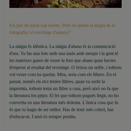
Ets poc de mirar cap enrere. Però on queda la màgia de la
fotografia i el revelatge d'antany?
La màgia és idèntica. La màgia d'abans és la comunicació
d'ara. Tu fas una foto amb una taula amb menjar i la gent té
les mateixes ganes de veure la foto que abans quan havies
d'esperar al resultat del revelatge. O feixos un selfie, i tothom
vol veure com ha quedat. Mira, seria com els llibres. En el
passat, només els rics tenien llibres, quan va sortir la
impremta, tothom tenia un llibre a casa, però això no fa que
la literatura fos pitjor. El fet que tothom pogués llegir, no ho
convertia en una literatura més dolenta. L'única cosa que fa
és que tu hagis de ser millor. Has de tenir més criteri, has
d'educar-te. I això és sempre positiu.