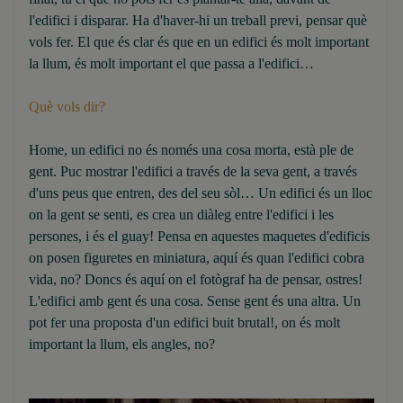
l'edifici i disparar. Ha d'haver-hi un treball previ, pensar què
vols fer. El que és clar és que en un edifici és molt important
la llum, és molt important el que passa a l'edifici…
Què vols dir?
Home, un edifici no és només una cosa morta, està ple de
gent. Puc mostrar l'edifici a través de la seva gent, a través
d'uns peus que entren, des del seu sòl… Un edifici és un lloc
on la gent se senti, es crea un diàleg entre l'edifici i les
persones, i és el guay! Pensa en aquestes maquetes d'edificis
on posen figuretes en miniatura, aquí és quan l'edifici cobra
vida, no? Doncs és aquí on el fotògraf ha de pensar, ostres!
L'edifici amb gent és una cosa. Sense gent és una altra. Un
pot fer una proposta d'un edifici buit brutal!, on és molt
important la llum, els angles, no?