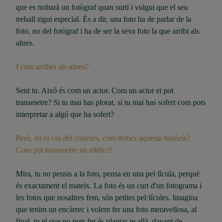
que es trobarà un fotògraf quan surti i vulgui que el seu
treball sigui especial. És a dir, una foto ha de parlar de la
foto, no del fotògraf i ha de ser la seva foto la que arribi als
altres.
I com arribes als altres?
Sent tu. Això és com un actor. Com un actor et pot
transmetre? Si tu mai has plorat, si tu mai has sofert com pots
interpretar a algú que ha sofert?
Però, en el cas del concurs, com trobes aquesta història?
Com pot transmetre un edifici?
Mira, tu no pensis a la foto, pensa en una pel·lícula, perquè
és exactament el mateix. La foto és un curt d'un fotograma i
les fotos que nosaltres fem, són petites pel·lícules. Imagina
que tenim un encàrrec i volem fer una foto meravellosa, al
final, tu el que no pots fer és plantar-te allà, davant de