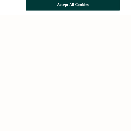
Accept All Cookies
Acessos ràpids
Coneix-nos
Impacte i sostenibilitat
Rehabilitació