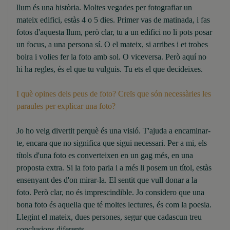
llum és una història. Moltes vegades per fotografiar un
mateix edifici, estàs 4 o 5 dies. Primer vas de matinada, i fas
fotos d'aquesta llum, però clar, tu a un edifici no li pots posar
un focus, a una persona sí. O el mateix, si arribes i et trobes
boira i volies fer la foto amb sol. O viceversa. Però aquí no
hi ha regles, és el que tu vulguis. Tu ets el que decideixes.
I què opines dels peus de foto? Creïs que són necessàries les
paraules per explicar una foto?
Jo ho veig divertit perquè és una visió. T'ajuda a encaminar-
te, encara que no significa que sigui necessari. Per a mi, els
títols d'una foto es converteixen en un gag més, en una
proposta extra. Si la foto parla i a més li posem un títol, estàs
ensenyant des d'on mirar-la. El sentit que vull donar a la
foto. Però clar, no és imprescindible. Jo considero que una
bona foto és aquella que té moltes lectures, és com la poesia.
Llegint el mateix, dues persones, segur que cadascun treu
conclusions diferents.