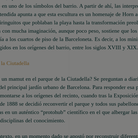
 en uno de los símbolos del barrio. A partir de ahí, las interpr
endida apunta a que esta escultura es un homenaje de Horn a
iringuitos que poblaban la playa hasta la transformación preo
a con mucha imaginación, aunque poco peso, sostiene que los
ía a los cuartos de piso de la Barceloneta. Es decir, a los min
idos en los orígenes del barrio, entre los siglos XVIII y XIX
la Ciutadella
un mamut en el parque de la Ciutadella? Se preguntan a diari
 del principal jardín urbano de Barcelona. Para responder esa 
montarse a los orígenes del recinto, cuando tras la Exposició
de 1888 se decidió reconvertir el parque y todos sus pabellon
s en un auténtico “protohub” científico en el que albergar las
 disciplinas del conocimiento.
texto, en un momento dado se apostó por reconstruir diferent