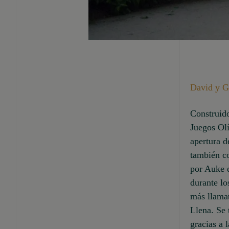
David y G
Construido
Juegos Olí
apertura d
también co
por Auke d
durante lo
más llamat
Llena. Se 
gracias a 