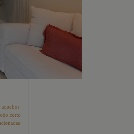
 aquellos
iodo corto
acionadas