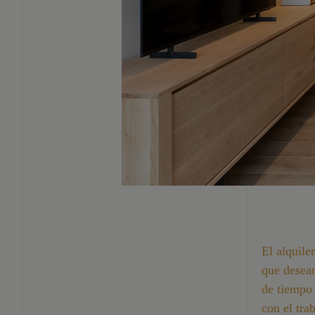
El alquile
que desean
de tiempo 
con el tra