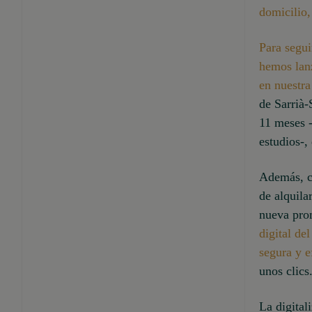
domicilio,
Para segui
hemos lanz
en nuestr
de Sarrià-
11 meses -
estudios-,
Además, co
de alquila
nueva prom
digital de
segura y e
unos clics
La digital