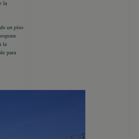
e la
do un piso
propone
n la
ble para