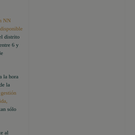
en NN
 disponible
 distrito
entre 6 y
de
a la hora
de la
 gestión
ida,
an sólo
e al