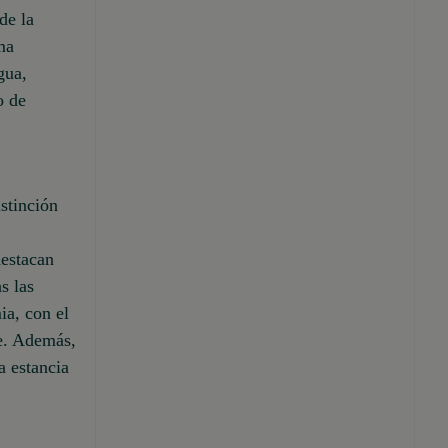
de la
ma
gua,
o de
istinción
destacan
s las
ia, con el
te. Además,
a estancia