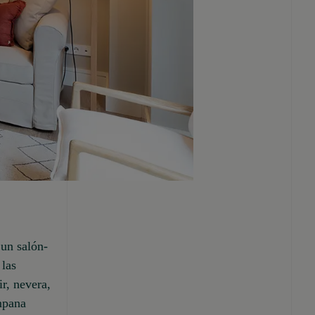
un salón-
las
r, nevera,
mpana