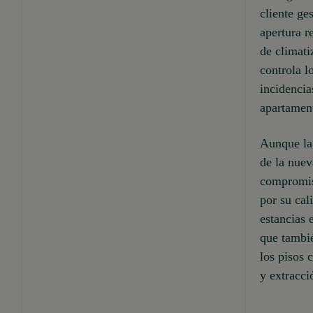
cliente ge
apertura r
de climati
controla l
incidencia
apartamen
Aunque la 
de la nue
compromiso
por su cal
estancias 
que tambié
los pisos 
y extracci