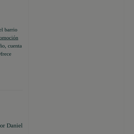
l barrio
romoción
ño, cuenta
Ofrece
por Daniel