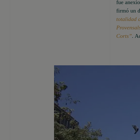
fue anexio
firmó un d
totalidad 
Provensal
Corts”
. A