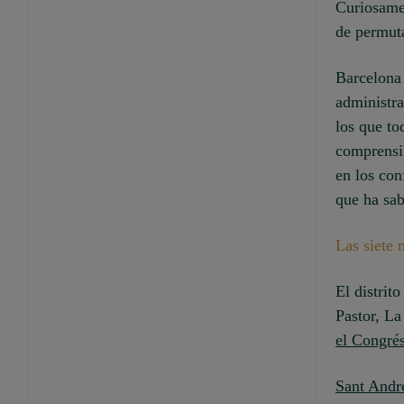
Curiosamen
de permuta
Barcelona 
administra
los que to
comprensib
en los con
que ha sab
Las siete 
El distrit
Pastor, La
el Congrés
Sant Andr