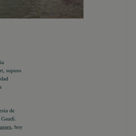
ia
rt, supuso
edad
a
esia de
i Gaudí.
asses
, hoy