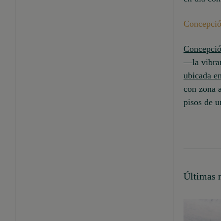
Concepció
Concepció
—la vibra
ubicada e
con zona a
pisos de u
Últimas n