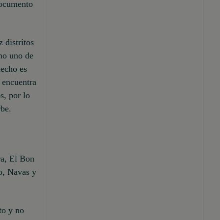
documento
 distritos
omo uno de
hecho es
e encuentra
s, por lo
rbe.
ra, El Bon
to, Navas y
to y no