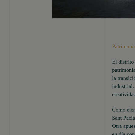
Patrimonio
El distrit
patrimoni
la transic
industrial
creativida
Como eleme
Sant Pacià
Otra apues
en día con