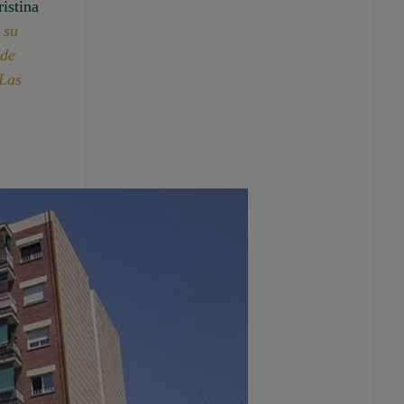
istina
 su
 de
 Las