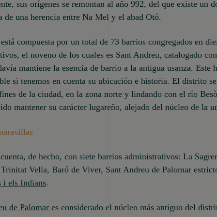
te, sus orígenes se remontan al año 992, del que existe un 
 de una herencia entre Na Mel y el abad Otó.
está compuesta por un total de 73 barrios congregados en diez
tivos, el noveno de los cuales es Sant Andreu, catalogado c
davía mantiene la esencia de barrio a la antigua usanza. Este 
le si tenemos en cuenta su ubicación e historia. El distrito s
fines de la ciudad, en la zona norte y lindando con el río Besò
ido mantener su carácter lugareño, alejado del núcleo de la u
maravillas
o cuenta, de hecho, con siete barrios administrativos: La Sagre
 Trinitat Vella, Baró de Viver, Sant Andreu de Palomar estric
 i els Indians
.
eu de Palomar
es considerado el núcleo más antiguo del distri