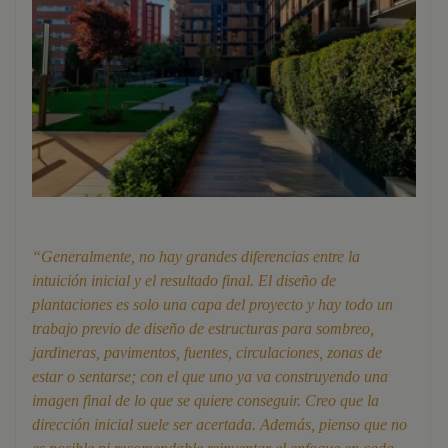
“Generalmente, no hay grandes diferencias entre la
intuición inicial y el resultado final.
El diseño de
plantaciones es solo una capa del proyecto
y hay todo un
trabajo previo de diseño de estructuras para sombreo,
jardineras, pavimentos, fuentes, circulaciones, zonas de
estar o sentarse; con el que uno ya va construyendo una
imagen final de lo que se quiere conseguir. Creo que la
dirección inicial suele ser acertada. Además, pienso que no