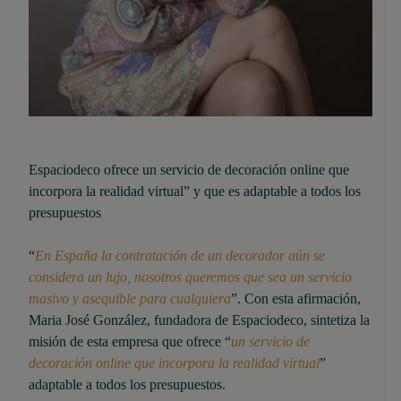
Espaciodeco ofrece un servicio de decoración online que
incorpora la realidad virtual” y que es adaptable a todos los
presupuestos
“
En España la contratación de un decorador aún se
considera un lujo, nosotros queremos que sea un servicio
masivo y asequible para cualquiera
”. Con esta afirmación,
Maria José González, fundadora de Espaciodeco, sintetiza la
misión de esta empresa que ofrece “
un servicio de
decoración online que incorpora la realidad virtual
”
adaptable a todos los presupuestos.