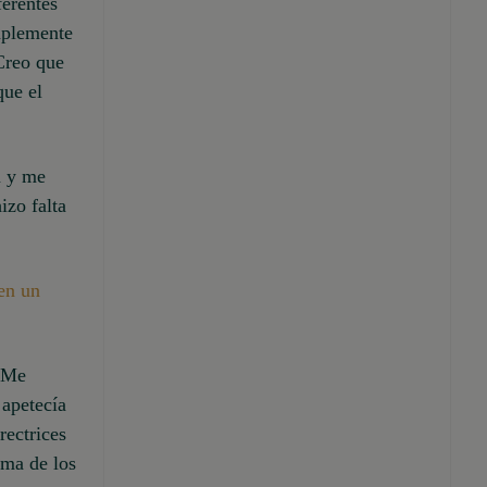
erentes
mplemente
 Creo que
que el
n y me
izo falta
 en un
. Me
 apetecía
rectrices
ama de los