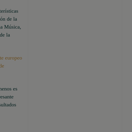
erísticas
cón de la
 la Música,
de la
rte europeo
de
menos es
resante
sultados