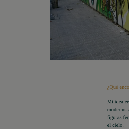
¿Qué enco
Mi idea er
modernista
figuras fe
el cielo.