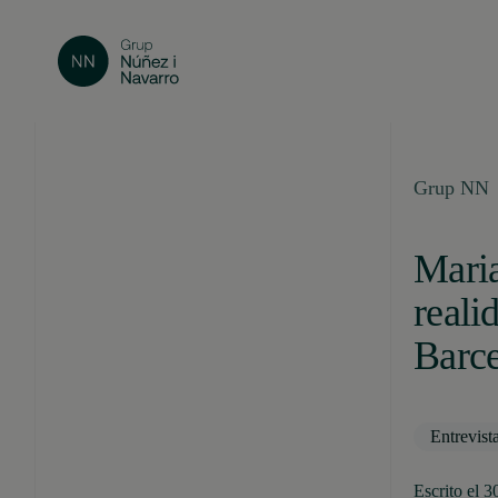
Grup NN
Maria
reali
Barc
Entrevist
Escrito el 3