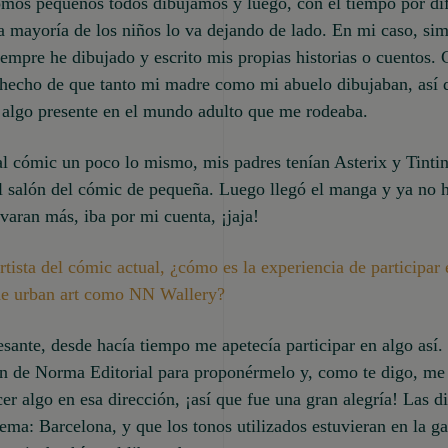
mos pequeños todos dibujamos y luego, con el tiempo por dif
a mayoría de los niños lo va dejando de lado. En mi caso, si
iempre he dibujado y escrito mis propias historias o cuentos.
 hecho de que tanto mi madre como mi abuelo dibujaban, así 
 algo presente en el mundo adulto que me rodeaba.
l cómic un poco lo mismo, mis padres tenían Asterix y Tinti
l salón del cómic de pequeña. Luego llegó el manga y ya no h
varan más, iba por mi cuenta, ¡jaja!
rtista del cómic actual, ¿cómo es la experiencia de participar
de urban art como NN Wallery?
sante, desde hacía tiempo me apetecía participar en algo así
n de Norma Editorial para proponérmelo y, como te digo, me
r algo en esa dirección, ¡así que fue una gran alegría! Las di
tema: Barcelona, y que los tonos utilizados estuvieran en la g