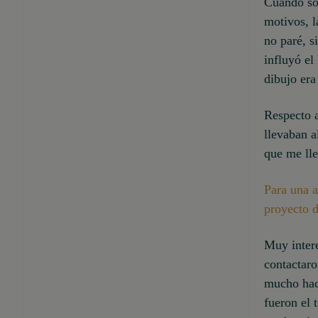
Cuando so
motivos, l
no paré, s
influyó el
dibujo era
Respecto a
llevaban a
que me lle
Para una a
proyecto 
Muy intere
contactaro
mucho hace
fueron el 