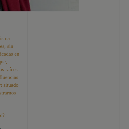
misma
es, sin
licadas en
que,
us raíces
fluencias
t situado
trarnos
ic?