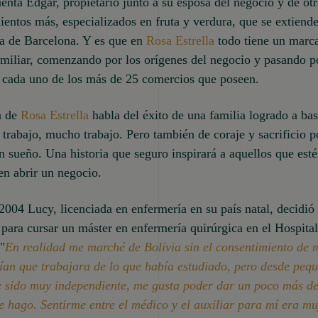
enta Edgar, propietario junto a su esposa del negocio y de ot
ientos más, especializados en fruta y verdura, que se extiend
ta de Barcelona. Y es que en
Rosa Estrella
todo tiene un marc
amiliar, comenzando por los orígenes del negocio y pasando p
e cada uno de los más de 25 comercios que poseen.
a de
Rosa Estrella
habla del éxito de una familia logrado a ba
 trabajo, mucho trabajo. Pero también de coraje y sacrificio p
n sueño. Una historia que seguro inspirará a aquellos que est
n abrir un negocio.
2004 Lucy, licenciada en enfermería en su país natal, decidió 
para cursar un máster en enfermería quirúrgica en el Hospital
 "
En realidad me marché de Bolivia sin el consentimiento de 
ían que trabajara de lo que había estudiado, pero desde peq
e sido muy independiente, me gusta poder dar un poco más de
e hago. Sentirme entre el médico y el auxiliar para mí era m