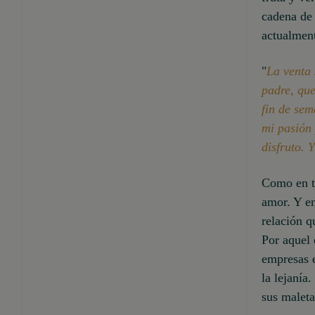
cadena de 
actualment
"
La venta
padre, que
fin de se
mi pasión 
disfruto. 
Como en to
amor. Y en
relación q
Por aquel 
empresas e
la lejanía
sus maleta