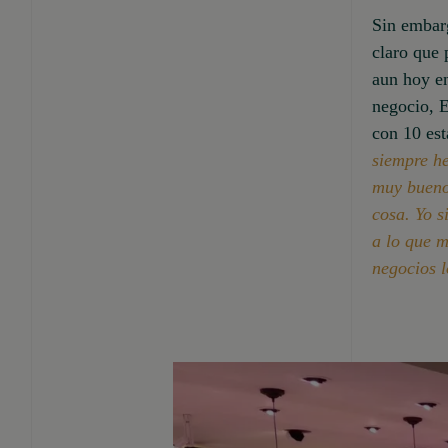
Sin embarg
claro que 
aun hoy en
negocio, E
con 10 est
siempre h
muy bueno 
cosa. Yo s
a lo que m
negocios 