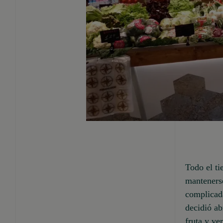
Todo el ti
mantenerse
complicada
decidió ab
fruta y ve