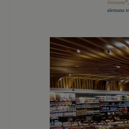
limitante
"
alemana tr