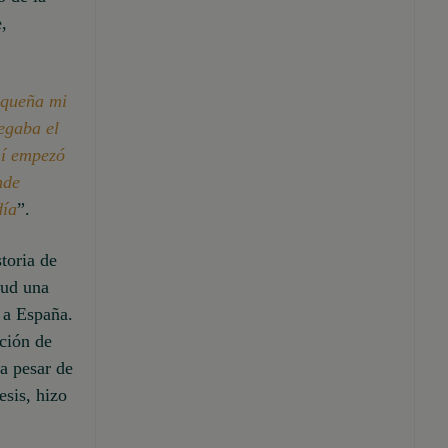
,
equeña mi
egaba el
hí empezó
nde
día
”.
toria de
tud una
e a España.
cción de
a pesar de
esis, hizo