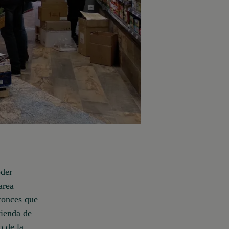
oder
area
ntonces que
tienda de
o de la