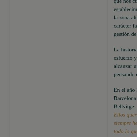
que nos cu
establecim
la zona al
carácter f
gestión d
La histori
esfuerzo y
alcanzar u
pensando e
En el año 
Barcelona 
Bellvitge:
Ellos quer
siempre h
todo lo qu