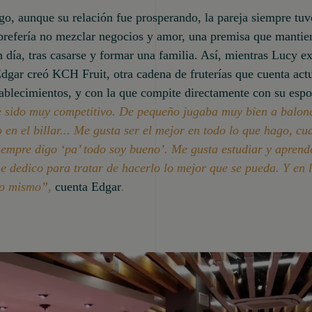
o, aunque su relación fue prosperando, la pareja siempre tu
prefería no mezclar negocios y amor, una premisa que mantie
 día, tras casarse y formar una familia. Así, mientras Lucy e
dgar creó KCH Fruit, otra cadena de fruterías que cuenta ac
ablecimientos, y con la que compite directamente con su esp
e sido muy competitivo. De pequeño jugaba muy bien a balonc
en el billar... Me gusta ser el mejor en todo lo que hago, cu
iempre digo ‘pa’ todo soy bueno’. Me gusta estudiar y aprend
e dedico para tratar de hacerlo lo mejor que se pueda. Y en 
lo mismo”,
cuenta Edgar
.