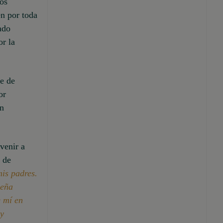
ros
en por toda
ado
or la
se de
or
én
venir a
 de
mis padres.
ueña
 mí en
uy