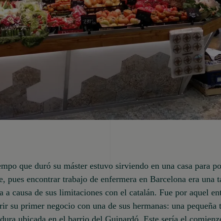
empo que duró su máster estuvo sirviendo en una casa para p
, pues encontrar trabajo de enfermera en Barcelona era una t
 a causa de sus limitaciones con el catalán. Fue por aquel e
rir su primer negocio con una de sus hermanas: una pequeña 
rdura ubicada en el barrio del Guinardó. Este sería el comienz