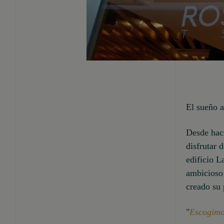
El sueño 
Desde hac
disfrutar 
edificio L
ambicioso
creado su
"
Escogimos