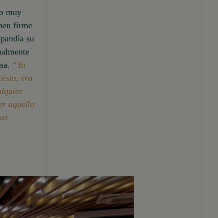
vo muy
nen firme
xpandía su
tualmente
osa.
“Yo
esto, era
alquier
er aquello
los