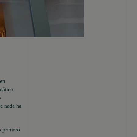
den
mático
s
la nada ha
lo primero